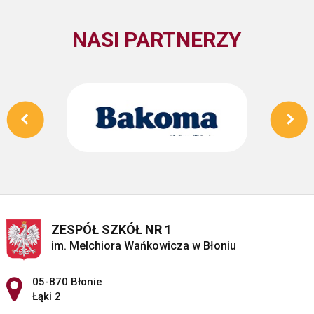
NASI PARTNERZY
ZESPÓŁ SZKÓŁ NR 1
im. Melchiora Wańkowicza w Błoniu
Adres pocztowy:
05-870 Błonie
Łąki 2