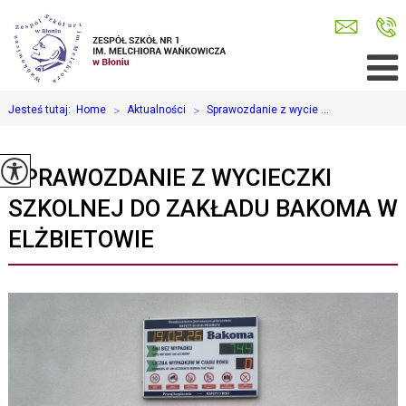
Jesteś tutaj:
Home
>
Aktualności
>
Sprawozdanie z wycie ...
SPRAWOZDANIE Z WYCIECZKI
SZKOLNEJ DO ZAKŁADU BAKOMA W
ELŻBIETOWIE