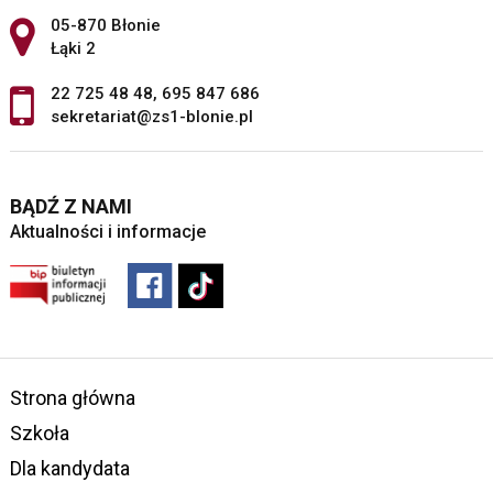
Adres pocztowy:
05-870 Błonie
Łąki 2
22 725 48 48
,
695 847 686
sekretariat@zs1-blonie.pl
BĄDŹ Z NAMI
Aktualności i informacje
Strona główna
Szkoła
Dla kandydata