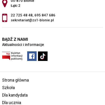
Adres pocztowy:
05-870 Błonie
Łąki 2
22 725 48 48
,
695 847 686
sekretariat@zs1-blonie.pl
BĄDŹ Z NAMI
Aktualności i informacje
Strona główna
Szkoła
Dla kandydata
Dla ucznia