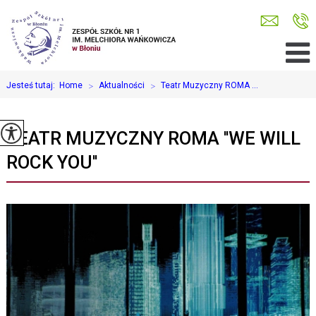
Jesteś tutaj:
Home
>
Aktualności
>
Teatr Muzyczny ROMA ...
TEATR MUZYCZNY ROMA ''WE WILL
ROCK YOU''