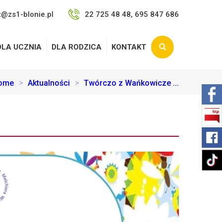
t@zs1-blonie.pl
22 725 48 48, 695 847 686
DLA UCZNIA
DLA RODZICA
KONTAKT
ome
>
Aktualności
>
Twórczo z Wańkowicze ...