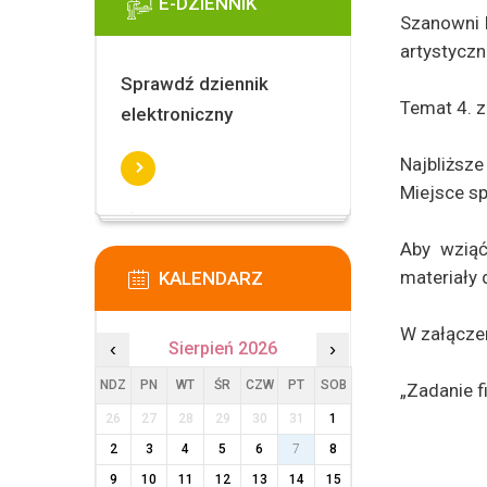
E-DZIENNIK
Szanowni 
artystycz
Sprawdź dziennik
Temat 4. z
elektroniczny
Najbliższe
Miejsce sp
Aby wziąć
materiały 
KALENDARZ
W załącze
‹
Sierpień 2026
›
NDZ
PN
WT
ŚR
CZW
PT
SOB
„Zadanie 
26
27
28
29
30
31
1
2
3
4
5
6
7
8
9
10
11
12
13
14
15