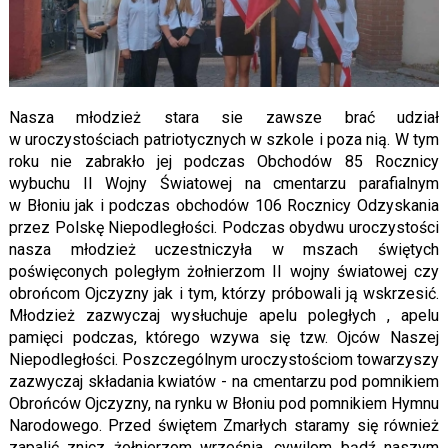
Nasza młodzież stara sie zawsze brać udział
w uroczystościach patriotycznych w szkole i poza nią. W tym
roku nie zabrakło jej podczas Obchodów 85 Rocznicy
wybuchu II Wojny Światowej na cmentarzu parafialnym
w Błoniu jak i podczas obchodów 106 Rocznicy Odzyskania
przez Polskę Niepodległości. Podczas obydwu uroczystości
nasza młodzież uczestniczyła w mszach świętych
poświęconych poległym żołnierzom II wojny światowej czy
obrońcom Ojczyzny jak i tym, którzy próbowali ją wskrzesić.
Młodzież zazwyczaj wysłuchuje apelu poległych , apelu
pamięci podczas, którego wzywa się tzw. Ojców Naszej
Niepodległości. Poszczególnym uroczystościom towarzyszy
zazwyczaj składania kwiatów - na cmentarzu pod pomnikiem
Obrońców Ojczyzny, na rynku w Błoniu pod pomnikiem Hymnu
Narodowego. Przed świętem Zmarłych staramy się również
zapalić znicz żołnierzom września, cywilom bądź naszym