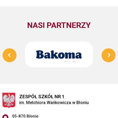
NASI PARTNERZY
ZESPÓŁ SZKÓŁ NR 1
im. Melchiora Wańkowicza w Błoniu
Adres pocztowy:
05-870 Błonie