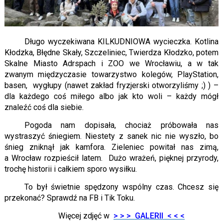
Długo wyczekiwana KILKUDNIOWA wycieczka. Kotlina
Kłodzka, Błędne Skały, Szczeliniec, Twierdza Kłodzko, potem
Skalne Miasto Adrspach i ZOO we Wrocławiu, a w tak
zwanym międzyczasie towarzystwo kolegów, PlayStation,
basen, wygłupy (nawet zakład fryzjerski otworzyliśmy ;) ) –
dla każdego coś miłego albo jak kto woli – każdy mógł
znaleźć coś dla siebie.
Pogoda nam dopisała, chociaż próbowała nas
wystraszyć śniegiem. Niestety z sanek nic nie wyszło, bo
śnieg zniknął jak kamfora. Zieleniec powitał nas zimą,
a Wrocław rozpieścił latem. Dużo wrażeń, pięknej przyrody,
trochę historii i całkiem sporo wysiłku.
To był świetnie spędzony wspólny czas. Chcesz się
przekonać? Sprawdź na FB i Tik Toku.
Więcej zdjęć w
> > > GALERII < < <