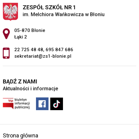
ZESPÓŁ SZKÓŁ NR 1
im. Melchiora Wańkowicza w Błoniu
Adres pocztowy:
05-870 Błonie
Łąki 2
22 725 48 48
,
695 847 686
sekretariat@zs1-blonie.pl
BĄDŹ Z NAMI
Aktualności i informacje
Strona główna