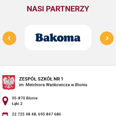
NASI PARTNERZY
ZESPÓŁ SZKÓŁ NR 1
im. Melchiora Wańkowicza w Błoniu
Adres pocztowy:
05-870 Błonie
Łąki 2
22 725 48 48
,
695 847 686