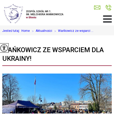
Jesteś tutaj:
Home
>
Aktualności
>
Wańkowicz ze wsparci ...
WAŃKOWICZ ZE WSPARCIEM DLA
UKRAINY!