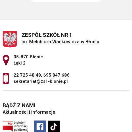
ZESPÓŁ SZKÓŁ NR 1
im. Melchiora Wańkowicza w Błoniu
Adres pocztowy:
05-870 Błonie
Łąki 2
22 725 48 48
,
695 847 686
sekretariat@zs1-blonie.pl
BĄDŹ Z NAMI
Aktualności i informacje