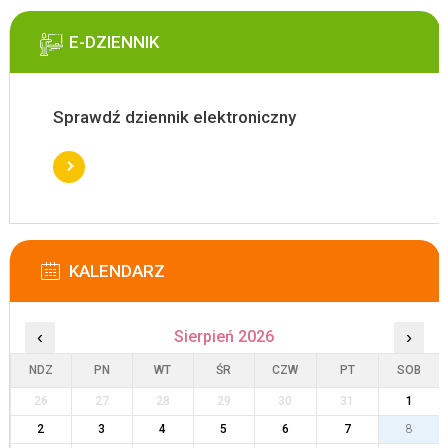
E-DZIENNIK
Sprawdź dziennik elektroniczny
KALENDARZ
‹
Sierpień 2026
›
NDZ
PN
WT
ŚR
CZW
PT
SOB
26
27
28
29
30
31
1
2
3
4
5
6
7
8