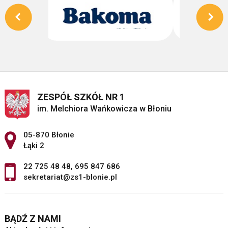
ZESPÓŁ SZKÓŁ NR 1
im. Melchiora Wańkowicza w Błoniu
Adres pocztowy:
05-870 Błonie
Łąki 2
22 725 48 48
,
695 847 686
sekretariat@zs1-blonie.pl
BĄDŹ Z NAMI