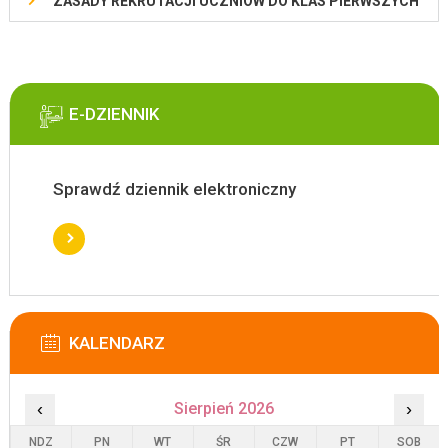
ZASADY REKRUTACJI UCZNIÓW DO KLAS PIERWSZYCH
E-DZIENNIK
Sprawdź dziennik elektroniczny
KALENDARZ
‹
Sierpień 2026
›
NDZ
PN
WT
ŚR
CZW
PT
SOB