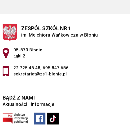
ZESPÓŁ SZKÓŁ NR 1
im. Melchiora Wańkowicza w Błoniu
Adres pocztowy:
05-870 Błonie
Łąki 2
22 725 48 48
,
695 847 686
sekretariat@zs1-blonie.pl
BĄDŹ Z NAMI
Aktualności i informacje