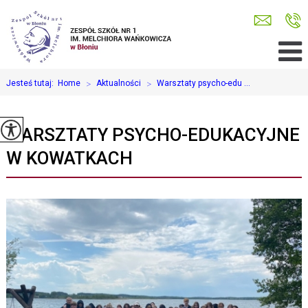
Jesteś tutaj:
Home
>
Aktualności
>
Warsztaty psycho-edu ...
WARSZTATY PSYCHO-EDUKACYJNE
W KOWATKACH