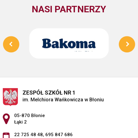
NASI PARTNERZY
ZESPÓŁ SZKÓŁ NR 1
im. Melchiora Wańkowicza w Błoniu
Adres pocztowy:
05-870 Błonie
Łąki 2
22 725 48 48
,
695 847 686