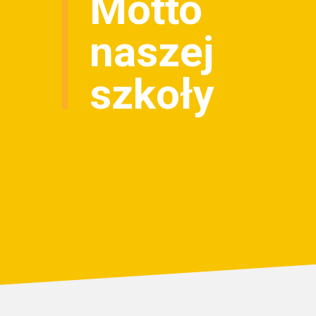
Motto
naszej
szkoły