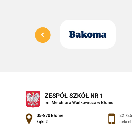
ZESPÓŁ SZKÓŁ NR 1
im. Melchiora Wańkowicza w Błoniu
Adres pocztowy:
05-870 Błonie
22 725
Łąki 2
sekret