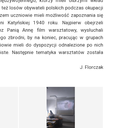
iędzywojennego, którzy mieli olbrzymi wkład
y też losów obywateli polskich podczas okupacji
azem uczniowie mieli możliwość zapoznania się
i Katyńskiej 1940 roku. Najpierw obejrzeli
ez Panią Annę film warsztatowy, wysłuchali
go zbrodni, by na koniec, pracując w grupach
owie mieli do dyspozycji odnalezione po nich
obiste. Następnie tematyka warsztatów została
J. Florczak