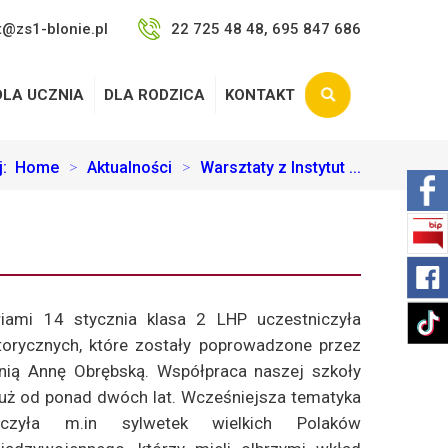
t@zs1-blonie.pl
22 725 48 48, 695 847 686
DLA UCZNIA
DLA RODZICA
KONTAKT
aj:
Home
>
Aktualności
>
Warsztaty z Instytut ...
iami 14 stycznia klasa 2 LHP uczestniczyła
torycznych, które zostały poprowadzone przez
nią Annę Obrębską. Współpraca naszej szkoły
już od ponad dwóch lat. Wcześniejsza tematyka
yczyła m.in sylwetek wielkich Polaków