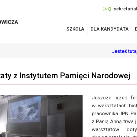
sekretaria
SZKOŁA
DLA KANDYDATA
Jesteś tut
aty z Instytutem Pamięci Narodowej
Jeszcze przed fer
w warsztatach his
pracownika IPN Pa
z Panią Anną trwa 
warsztatów dot