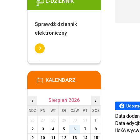
E-DZIENNIK
Sprawdź dziennik
elektroniczny
KALENDARZ
‹
Sierpień 2026
›
Udostę
NDZ
PN
WT
ŚR
CZW
PT
SOB
Data dodan
26
27
28
29
30
31
1
Data edycji
2
3
4
5
6
7
8
Ilość wyśw
9
10
11
12
13
14
15