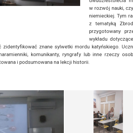
dwudziestolecia m
w rozwój nauki, cz
niemieckiej. Tym r
z tematyką Zbrodn
przygotowany prz
wykładu dotyczące
 zidentyfikować znane sylwetki mordu katyńskiego. Uczni
 naramienniki, komunikanty, ryngrafy lub inne rzeczy os
owana i podsumowana na lekcji historii.