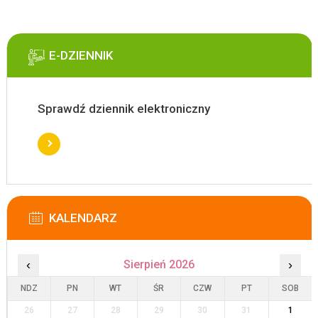
E-DZIENNIK
Sprawdź dziennik elektroniczny
KALENDARZ
‹
Sierpień 2026
›
NDZ
PN
WT
ŚR
CZW
PT
SOB
26
27
28
29
30
31
1