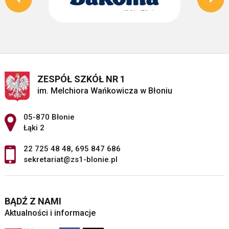
ZESPÓŁ SZKÓŁ NR 1
im. Melchiora Wańkowicza w Błoniu
Adres pocztowy:
05-870 Błonie
Łąki 2
22 725 48 48
,
695 847 686
sekretariat@zs1-blonie.pl
BĄDŹ Z NAMI
Aktualności i informacje