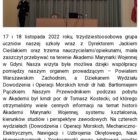
17 i 18 listopada 2022 roku, trzydziestoosobowa grupa
uczniów naszej szkoły wraz z Dyrektorem Jackiem
Cieślakiem oraz trzema nauczycielami/opiekunami, miała
zaszczyt przebywać na terenie Akademii Marynarki Wojennej
w Gdyni. Nasza wizyta była możliwa dzięki współpracy
pomiędzy naszym organem prowadzącym – Powiatem
Warszawskim Zachodnim, a Dziekanem Wydziału
Dowodzenia i Operacji Morskich kmdr dr hab. Bartłomiejem
Pączkiem. Naszym Przewodnikiem podczas pobytu
w Akademii był kmdr por. dr Tomasz Kostecki, od którego
otrzymaliśmy wiele cennych informacji na temat historii
Akademii Marynarki Wojennej, systemu kształcenia,
kierunków studiów i perspektyw zawodowych. Na czterech
wydziałach (Dowodzenia i Operacji Morskich, Mechaniczno-
Elektrycznym, Nawigacji i Uzbrojenia Okrętowego, Nauk
Humanistycznych i Społecznych) mogą zdobywać wiedzę