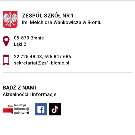
ZESPÓŁ SZKÓŁ NR 1
im. Melchiora Wańkowicza w Błoniu
Adres pocztowy:
05-870 Błonie
Łąki 2
22 725 48 48
,
695 847 686
sekretariat@zs1-blonie.pl
BĄDŹ Z NAMI
Aktualności i informacje