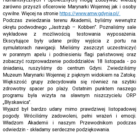
zarówno przyszli oficerowie Marynarki Wojennej jak i osoby
cywilne. Więcej na stronie
https://www.amw.gdynia.pl/.
Podczas zwiedzania terenu Akademii, byliśmy wewnątrz
okrętu podwodnego „Jastrząb – Kobben”. Poznaliśmy sale
wykładowe z możliwością testowania wyposażenia.
Ekscytujące były udane próby wyjścia z portu na
symulatorach nawigacji. Mieliśmy zaszczyt uczestniczyć
w porannym apelu i podniesieniu flagi państwowej oraz
zobaczyć rozprowadzenie pododdziałów. 18 listopada - po
śniadaniu, ruszyliśmy do centrum Gdyni. Zwiedziliśmy
Muzeum Marynarki Wojennej z pięknym widokiem na Zatokę.
Większość grupy zdecydowała się również na szybki
zdrowotny spacer po plaży. Ostatnim punktem naszego
programu była wizyta na sławnym niszczycielu ORP
„Błyskawica”.
Wyjazd był bardzo udany mimo prawdziwej listopadowej
pogody. Wróciliśmy zadowoleni, pełni wrażeń i emocji.
Władzom Akademii i naszym Przewodnikom podczas
odwiedzin - składamy serdeczne podziękowania.