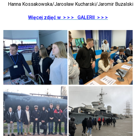
Hanna Kossakowska/Jarosław Kucharski/Jaromir Buzalski
Więcej zdjęć w > > > GALERII > > >