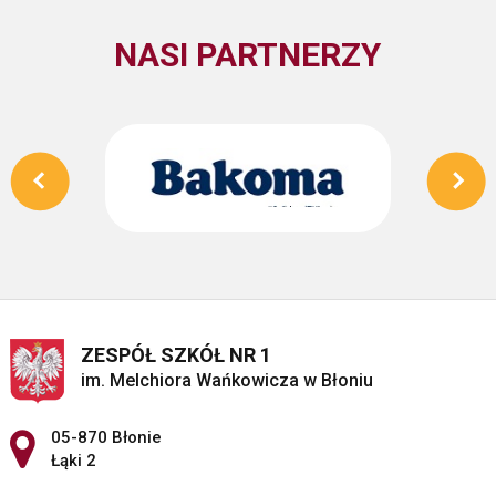
NASI PARTNERZY
ZESPÓŁ SZKÓŁ NR 1
im. Melchiora Wańkowicza w Błoniu
Adres pocztowy:
05-870 Błonie
Łąki 2