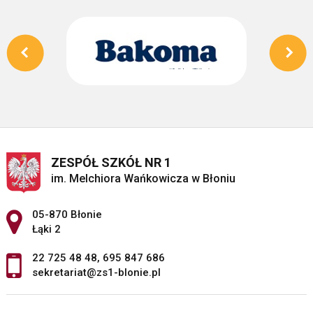
ZESPÓŁ SZKÓŁ NR 1
im. Melchiora Wańkowicza w Błoniu
Adres pocztowy:
05-870 Błonie
Łąki 2
22 725 48 48
,
695 847 686
sekretariat@zs1-blonie.pl