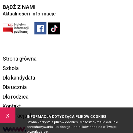
BĄDŹ Z NAMI
Aktualności i informacje
Strona główna
Szkoła
Dla kandydata
Dla ucznia
Dla rodzica
Kontakt
x
Deklaracja dostępności
INFORMACJA DOTYCZĄCA PLIKÓW COOKIES
Strona korzysta z plików cookies. Możesz określić warunki
przechowywania lub dostępu do plików cookies w Twojej
przeglądarce.