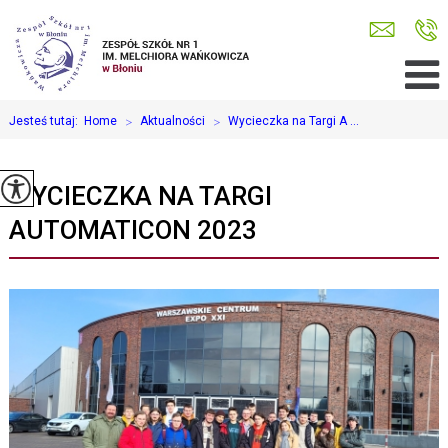
Jesteś tutaj:
Home
>
Aktualności
>
Wycieczka na Targi A ...
WYCIECZKA NA TARGI
AUTOMATICON 2023