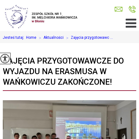
Jesteś tutaj:
Home
>
Aktualności
>
Zajęcia przygotowawc ...
ZAJĘCIA PRZYGOTOWAWCZE DO
WYJAZDU NA ERASMUSA W
WAŃKOWICZU ZAKOŃCZONE!