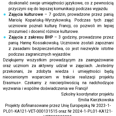
doskonalić swoje umiejętności językowe, co z pewnością
przyczyni się do lepszej komunikacji podczas wyjazdu.
Zajęcia kulturowe
– 7 godzin, prowadzone przez panią
Mariolę Kopańską-Wyrzykowską. Podczas tych zajęć
uczniowie poznali kulturę Francji, co pozwoli im lepiej
zrozumieć i docenić różnice kulturowe.
Zajęcia z zakresu BHP
– 3 godziny, prowadzone przez
panią Hannę Kossakowską. Uczniowie zostali zapoznani
z zasadami bezpieczeństwa, co jest niezwykle istotne
podczas zagranicznych wyjazdów.
Dziękujemy wszystkim prowadzącym za zaangażowanie
oraz uczniom za aktywny udział w zajęciach. Jesteśmy
przekonani, że zdobyta wiedza i umiejętności będą
nieocenionym wsparciem w trakcie realizacji projektu
Erasmus+. Czekamy z niecierpliwością na nadchodzące
wyzwania i wspólne doświadczenia we Francji!
Szkolny koordynator projektu
Emilia Kierzkowska
Projekty dofinansowane przez Unię Europejską Nr 2023-1-
PL01-KA121-VET-000131515 oraz Nr 2024-1-PL01-KA121-