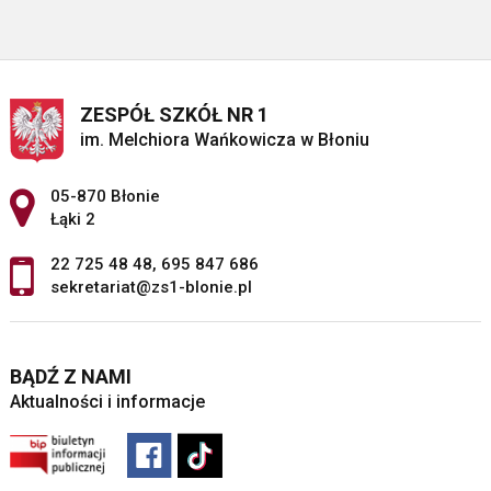
ZESPÓŁ SZKÓŁ NR 1
im. Melchiora Wańkowicza w Błoniu
Adres pocztowy:
05-870 Błonie
Łąki 2
22 725 48 48
,
695 847 686
sekretariat@zs1-blonie.pl
BĄDŹ Z NAMI
Aktualności i informacje