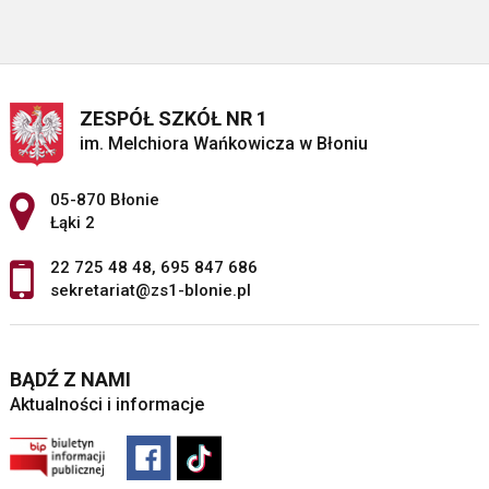
ZESPÓŁ SZKÓŁ NR 1
im. Melchiora Wańkowicza w Błoniu
Adres pocztowy:
05-870 Błonie
Łąki 2
22 725 48 48
,
695 847 686
sekretariat@zs1-blonie.pl
BĄDŹ Z NAMI
Aktualności i informacje