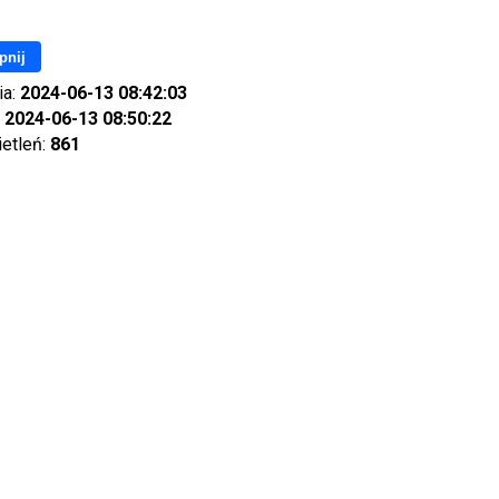
pnij
ia:
2024-06-13 08:42:03
:
2024-06-13 08:50:22
ietleń:
861