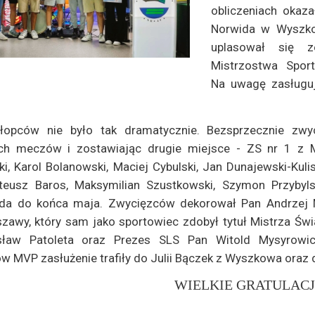
obliczeniach okaza
Norwida w Wyszko
uplasował się z
Mistrzostwa Spor
Na uwagę zasługuj
łopców nie było tak dramatycznie. Bezsprzecznie z
ch meczów i zostawiając drugie miejsce - ZS nr 1 z M
ki, Karol Bolanowski, Maciej Cybulski, Jan Dunajewski-Kuli
eusz Baros, Maksymilian Szustkowski, Szymon Przybylski 
ada do końca maja. Zwycięzców dekorował Pan Andrzej Ma
zawy, który sam jako sportowiec zdobył tytuł Mistrza Św
ław Patoleta oraz Prezes SLS Pan Witold Mysyrowicz
 MVP zasłużenie trafiły do Julii Bączek z Wyszkowa oraz 
WIELKIE GRATULACJE