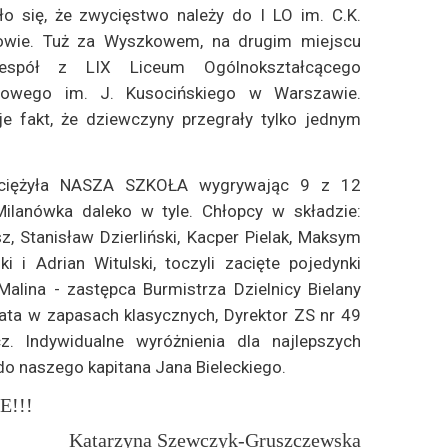
ło się, że zwycięstwo należy do I LO im. C.K.
wie. Tuż za Wyszkowem, na drugim miejscu
espół z LIX Liceum Ogólnokształcącego
towego im. J. Kusocińskiego w Warszawie.
e fakt, że dziewczyny przegrały tylko jednym
wyciężyła NASZA SZKOŁA wygrywając 9 z 12
ilanówka daleko w tyle. Chłopcy w składzie:
sz, Stanisław Dzierliński, Kacper Pielak, Maksym
i Adrian Witulski, toczyli zacięte pojedynki
lina - zastępca Burmistrza Dzielnicy Bielany
iata w zapasach klasycznych, Dyrektor ZS nr 49
. Indywidualne wyróżnienia dla najlepszych
do naszego kapitana Jana Bieleckiego.
!!!
Katarzyna Szewczyk-Gruszczewska