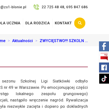
t@zs1-blonie.pl
22 725 48 48, 695 847 686
DLA UCZNIA
DLA RODZICA
KONTAKT
me
>
Aktualności
>
ZWYCIĘSTWO!!! SZKOLN ...
 sezonu Szkolnej Ligi Siatkówki odbyło
S nr 49 w Warszawie. Po emocjonującej części
występ lokalnego zespołu grungowego)
icjeli, nastąpiło wręczenie nagród. Rywalizacja
ła niezwykle zacięta i dopiero po dokładnych