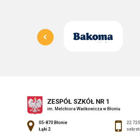
ZESPÓŁ SZKÓŁ NR 1
im. Melchiora Wańkowicza w Błoniu
Adres pocztowy:
05-870 Błonie
22 725
Łąki 2
sekret