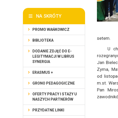
NA SKRÓTY
PROMO WAŃKOWICZ
setem.
BIBLIOTEKA
U ch
DODANIE ZDJĘĆ DO E-
rozegrany
LEGITYMACJI W LIBRUS
SYNERGIA
Jan Bielec
Zyma, Mat
ERASMUS +
od listop
m.st. Wars
GRONO PEDAGOGICZNE
Pan Miros
OFERTY PRACY I STAŻY U
zawodników
NASZYCH PARTNERÓW
PRZYDATNE LINKI