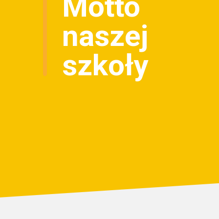
Motto
naszej
szkoły