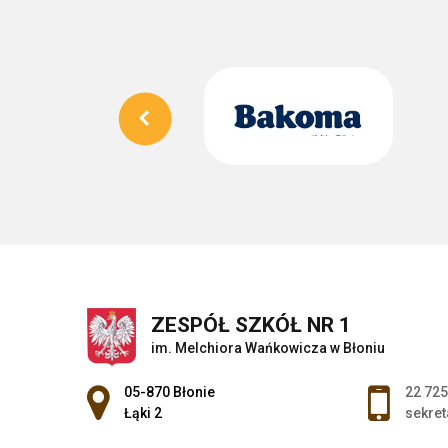
ZESPÓŁ SZKÓŁ NR 1
im. Melchiora Wańkowicza w Błoniu
Adres pocztowy:
05-870 Błonie
22 725
Łąki 2
sekret