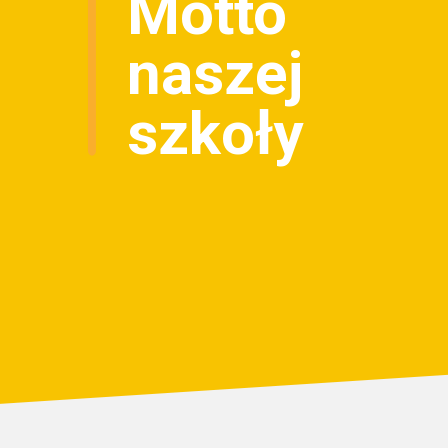
Motto
naszej
szkoły