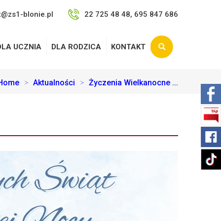
t@zs1-blonie.pl
22 725 48 48, 695 847 686
DLA UCZNIA
DLA RODZICA
KONTAKT
Home
>
Aktualności
>
Życzenia Wielkanocne ...