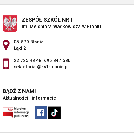
ZESPÓŁ SZKÓŁ NR 1
im. Melchiora Wańkowicza w Błoniu
Adres pocztowy:
05-870 Błonie
Łąki 2
22 725 48 48
,
695 847 686
sekretariat@zs1-blonie.pl
BĄDŹ Z NAMI
Aktualności i informacje