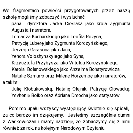
We fragmentach powieści przygotowanych przez naszą
szkołę mogliśmy zobaczyć i wysłuchać:
pana dyrektora Jacka Cieślaka jako króla Zygmunta
Augusta i narratora,
Tomasza Kucharskiego jako Teofila Różyca,
Patrycję Luberę jako Zygmunta Korczyńskiego,
Jerzego Garasona jako Jana,
Yehora Voloshynskyiego jako Syna,
Krzysztofa Przybysza jako Witolda Korczyńskiego,
Karola Bolanowskiego jako Anzelma Bohatyrowicza,
Natalię Szmurło oraz Milenę Horzempę jako narratorów,
a także:
Julię Kłobukowską, Natalię Olejnik, Patrycję Głowacką,
Yevhenię Boiko oraz Adriana Dmocha jako statystów.
Pomimo upału wszyscy występujący świetnie się spisali,
za co bardzo im dziękujemy. Jesteśmy szczególnie dumni
z Wańkowiczan i mamy nadzieję, że zobaczymy się z nimi
również za rok, na kolejnym Narodowym Czytaniu.