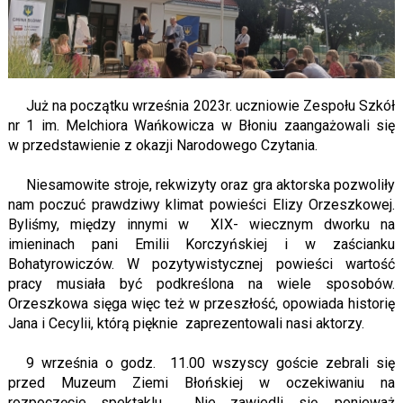
Już na początku września 2023r. uczniowie Zespołu Szkół
nr 1 im. Melchiora Wańkowicza w Błoniu zaangażowali się
w przedstawienie z okazji Narodowego Czytania.
Niesamowite stroje, rekwizyty oraz gra aktorska pozwoliły
nam poczuć prawdziwy klimat powieści Elizy Orzeszkowej.
Byliśmy, między innymi w XIX- wiecznym dworku na
imieninach pani Emilii Korczyńskiej i w zaścianku
Bohatyrowiczów. W pozytywistycznej powieści wartość
pracy musiała być podkreślona na wiele sposobów.
Orzeszkowa sięga więc też w przeszłość, opowiada historię
Jana i Cecylii, którą pięknie zaprezentowali nasi aktorzy.
9 września o godz. 11.00 wszyscy goście zebrali się
przed Muzeum Ziemi Błońskiej w oczekiwaniu na
rozpoczęcie spektaklu. Nie zawiedli się, ponieważ