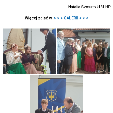
Natalia Szmurło kl.3LHP
Więcej zdjęć w
> > > GALERII < < <